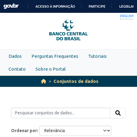
Skip to main content
ACESSO À INFORMAÇÃO
PARTICIPE
LEGISLAÇ
IR
ENGLISH
PARA
O
CONTEÚDO
Dados
Perguntas Frequentes
Tutoriais
Contato
Sobre o Portal
Conjuntos de dados
Ordenar por