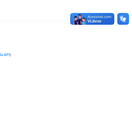
a API
).