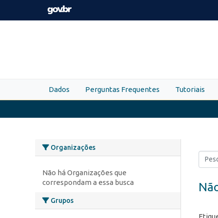
Skip to main content
Dados
Perguntas Frequentes
Tutoriais
Organizações
Não há Organizações que
correspondam a essa busca
Não
Grupos
Etiqu