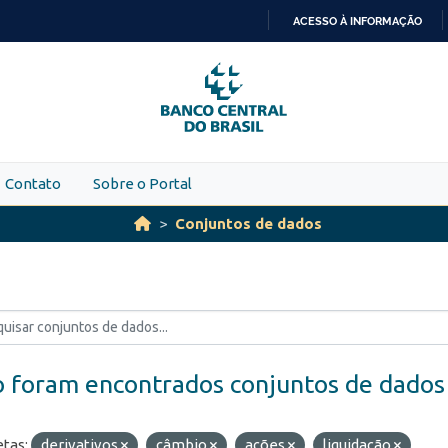
ACESSO À INFORMAÇÃO
IR
PARA
O
CONTEÚDO
Contato
Sobre o Portal
Conjuntos de dados
 foram encontrados conjuntos de dados
etas:
derivativos
câmbio
ações
liquidação