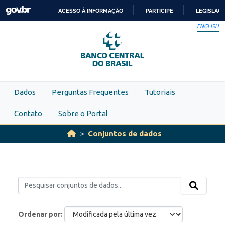
Skip to main content
ACESSO À INFORMAÇÃO
PARTICIPE
LEGISLAÇ
IR
ENGLISH
PARA
O
CONTEÚDO
Dados
Perguntas Frequentes
Tutoriais
Contato
Sobre o Portal
Conjuntos de dados
Ordenar por