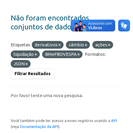
Não foram encontrados
conjuntos de dados
Etiquetas:
derivativos
câmbio
ações
liquidação
BMeFBOVESPA
Formatos:
JSON
Filtrar Resultados
Por favor tente uma nova pesquisa.
Você também pode ter acesso a esses registros usando a
API
(veja
Documentação da API
).