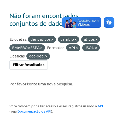
Não foram encontrados
conjuntos de dados
Etiquetas:
derivativos
câmbio
ativos
BMeFBOVESPA
Formatos:
API
JSON
Licenças:
odc-odbl
Filtrar Resultados
Por favor tente uma nova pesquisa.
Você também pode ter acesso a esses registros usando a
API
(veja
Documentação da API
).