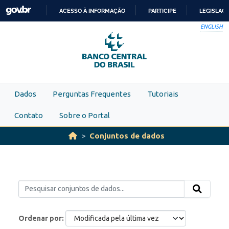
Skip to main content
ACESSO À INFORMAÇÃO
PARTICIPE
LEGISLAÇ
IR
ENGLISH
PARA
O
CONTEÚDO
Dados
Perguntas Frequentes
Tutoriais
Contato
Sobre o Portal
Conjuntos de dados
Ordenar por