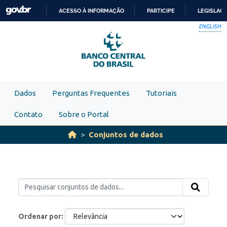
Skip to main content
ACESSO À INFORMAÇÃO
PARTICIPE
LEGISLAÇ
IR
ENGLISH
PARA
O
CONTEÚDO
Dados
Perguntas Frequentes
Tutoriais
Contato
Sobre o Portal
Conjuntos de dados
Ordenar por