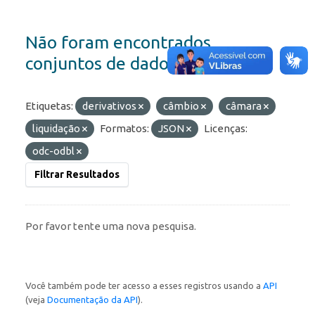
Não foram encontrados
conjuntos de dados
Etiquetas:
derivativos
câmbio
câmara
liquidação
Formatos:
JSON
Licenças:
odc-odbl
Filtrar Resultados
Por favor tente uma nova pesquisa.
Você também pode ter acesso a esses registros usando a
API
(veja
Documentação da API
).