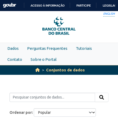
Skip to main content
ACESSO À INFORMAÇÃO
PARTICIPE
LEGISLAÇ
IR
ENGLISH
PARA
O
CONTEÚDO
Dados
Perguntas Frequentes
Tutoriais
Contato
Sobre o Portal
Conjuntos de dados
Ordenar por