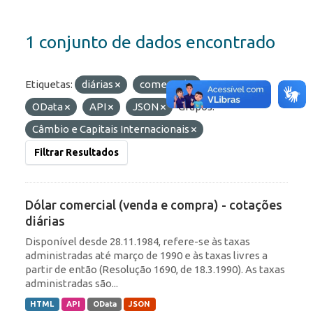
1 conjunto de dados encontrado
Etiquetas:
diárias
comercial
Formatos:
OData
API
JSON
Grupos:
Câmbio e Capitais Internacionais
Filtrar Resultados
Dólar comercial (venda e compra) - cotações
diárias
Disponível desde 28.11.1984, refere-se às taxas
administradas até março de 1990 e às taxas livres a
partir de então (Resolução 1690, de 18.3.1990). As taxas
administradas são...
HTML
API
OData
JSON