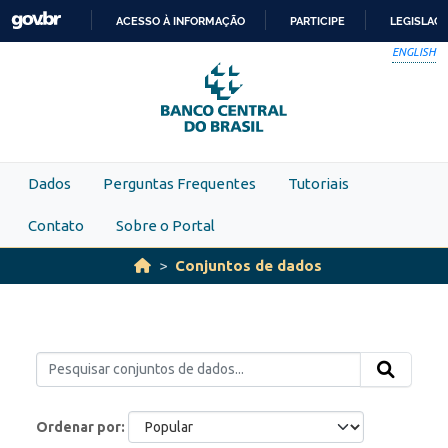
Skip to main content
ACESSO À INFORMAÇÃO
PARTICIPE
LEGISLAÇ
IR
ENGLISH
PARA
O
CONTEÚDO
Dados
Perguntas Frequentes
Tutoriais
Contato
Sobre o Portal
Conjuntos de dados
Ordenar por