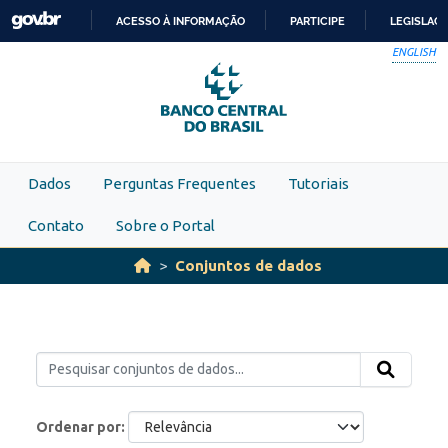
Skip to main content
ACESSO À INFORMAÇÃO
PARTICIPE
LEGISLAÇ
IR
ENGLISH
PARA
O
CONTEÚDO
Dados
Perguntas Frequentes
Tutoriais
Contato
Sobre o Portal
Conjuntos de dados
Ordenar por