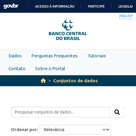
Skip to main content
ACESSO À INFORMAÇÃO
PARTICIPE
LEGISLAÇ
IR
ENGLISH
PARA
O
CONTEÚDO
Dados
Perguntas Frequentes
Tutoriais
Contato
Sobre o Portal
Conjuntos de dados
Ordenar por