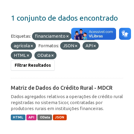
1 conjunto de dados encontrado
Etiquetas:
financiamento
crédito
agrícola
Formatos:
JSON
API
HTML
OData
Filtrar Resultados
Matriz de Dados do Crédito Rural - MDCR
Dados agregados relativos a operações de crédito rural
registradas no sistema Sicor, contratadas por
produtores rurais em instituições financeiras.
HTML
API
OData
JSON