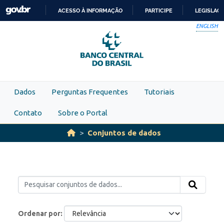
Skip to main content
ACESSO À INFORMAÇÃO
PARTICIPE
LEGISLAÇ
IR
ENGLISH
PARA
O
CONTEÚDO
Dados
Perguntas Frequentes
Tutoriais
Contato
Sobre o Portal
Conjuntos de dados
Ordenar por