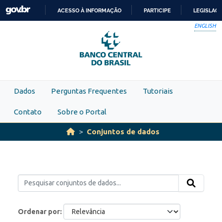
Skip to main content
ACESSO À INFORMAÇÃO
PARTICIPE
LEGISLAÇ
IR
ENGLISH
PARA
O
CONTEÚDO
Dados
Perguntas Frequentes
Tutoriais
Contato
Sobre o Portal
Conjuntos de dados
Ordenar por