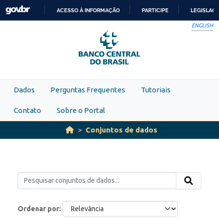
Skip to main content
ACESSO À INFORMAÇÃO
PARTICIPE
LEGISLAÇ
IR
ENGLISH
PARA
O
CONTEÚDO
Dados
Perguntas Frequentes
Tutoriais
Contato
Sobre o Portal
Conjuntos de dados
Ordenar por