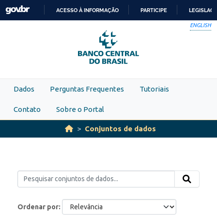
Skip to main content
ACESSO À INFORMAÇÃO
PARTICIPE
LEGISLAÇ
IR
ENGLISH
PARA
O
CONTEÚDO
Dados
Perguntas Frequentes
Tutoriais
Contato
Sobre o Portal
Conjuntos de dados
Ordenar por