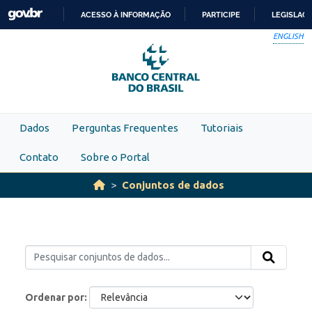
Skip to main content
ACESSO À INFORMAÇÃO
PARTICIPE
LEGISLAÇ
IR
ENGLISH
PARA
O
CONTEÚDO
Dados
Perguntas Frequentes
Tutoriais
Contato
Sobre o Portal
Conjuntos de dados
Ordenar por