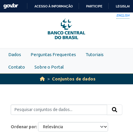
Skip to main content
ACESSO À INFORMAÇÃO
PARTICIPE
LEGISLAÇ
IR
ENGLISH
PARA
O
CONTEÚDO
Dados
Perguntas Frequentes
Tutoriais
Contato
Sobre o Portal
Conjuntos de dados
Ordenar por