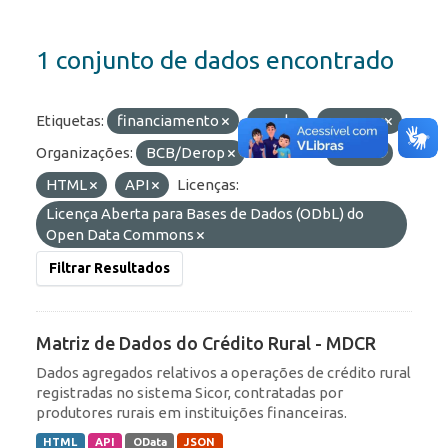
1 conjunto de dados encontrado
Etiquetas:
financiamento
rural
proagro
Organizações:
BCB/Derop
Formatos:
JSON
HTML
API
Licenças:
Licença Aberta para Bases de Dados (ODbL) do
Open Data Commons
Filtrar Resultados
Matriz de Dados do Crédito Rural - MDCR
Dados agregados relativos a operações de crédito rural
registradas no sistema Sicor, contratadas por
produtores rurais em instituições financeiras.
HTML
API
OData
JSON