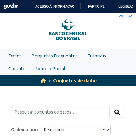
Skip to main content
ACESSO À INFORMAÇÃO
PARTICIPE
LEGISLAÇ
IR
ENGLISH
PARA
O
CONTEÚDO
Dados
Perguntas Frequentes
Tutoriais
Contato
Sobre o Portal
Conjuntos de dados
Ordenar por