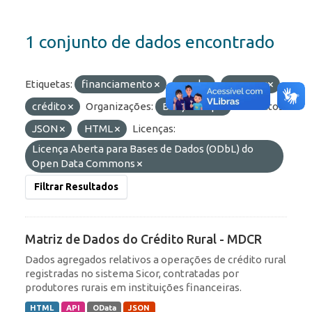
1 conjunto de dados encontrado
Etiquetas:
financiamento
rural
proagro
crédito
Organizações:
BCB/Derop
Formatos:
JSON
HTML
Licenças:
Licença Aberta para Bases de Dados (ODbL) do
Open Data Commons
Filtrar Resultados
Matriz de Dados do Crédito Rural - MDCR
Dados agregados relativos a operações de crédito rural
registradas no sistema Sicor, contratadas por
produtores rurais em instituições financeiras.
HTML
API
OData
JSON