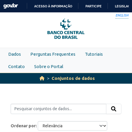
Skip to main content
ACESSO À INFORMAÇÃO
PARTICIPE
LEGISLAÇ
IR
ENGLISH
PARA
O
CONTEÚDO
Dados
Perguntas Frequentes
Tutoriais
Contato
Sobre o Portal
Conjuntos de dados
Ordenar por