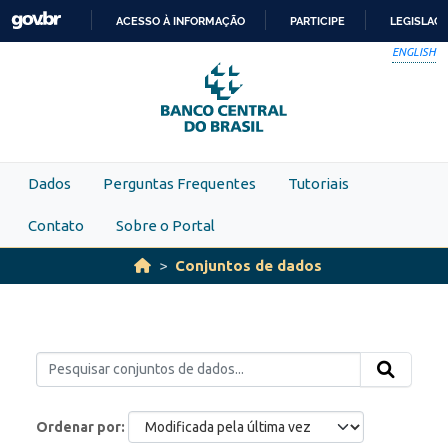
Skip to main content
ACESSO À INFORMAÇÃO
PARTICIPE
LEGISLAÇ
IR
ENGLISH
PARA
O
CONTEÚDO
Dados
Perguntas Frequentes
Tutoriais
Contato
Sobre o Portal
Conjuntos de dados
Ordenar por