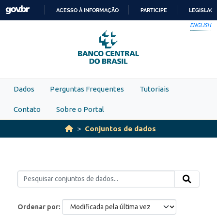
Skip to main content
ACESSO À INFORMAÇÃO
PARTICIPE
LEGISLAÇ
IR
ENGLISH
PARA
O
CONTEÚDO
Dados
Perguntas Frequentes
Tutoriais
Contato
Sobre o Portal
Conjuntos de dados
Ordenar por