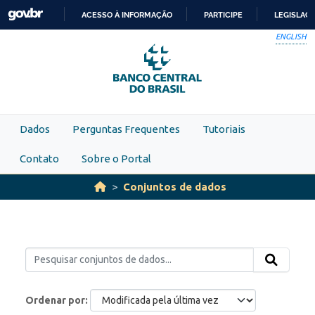
Skip to main content
ACESSO À INFORMAÇÃO
PARTICIPE
LEGISLAÇ
IR
ENGLISH
PARA
O
CONTEÚDO
Dados
Perguntas Frequentes
Tutoriais
Contato
Sobre o Portal
Conjuntos de dados
Ordenar por