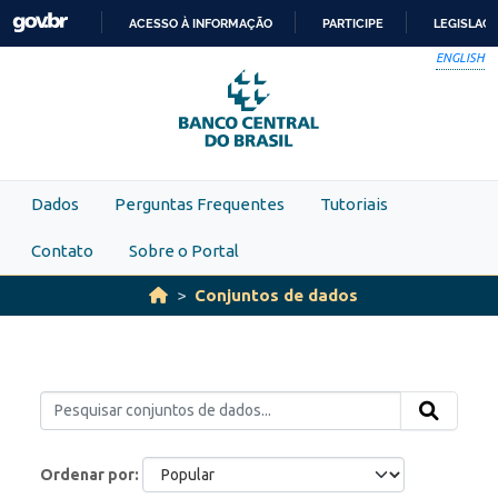
Skip to main content
ACESSO À INFORMAÇÃO
PARTICIPE
LEGISLAÇ
IR
ENGLISH
PARA
O
CONTEÚDO
Dados
Perguntas Frequentes
Tutoriais
Contato
Sobre o Portal
Conjuntos de dados
Ordenar por