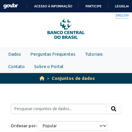
Skip to main content
ACESSO À INFORMAÇÃO
PARTICIPE
LEGISLAÇ
IR
ENGLISH
PARA
O
CONTEÚDO
Dados
Perguntas Frequentes
Tutoriais
Contato
Sobre o Portal
Conjuntos de dados
Ordenar por