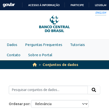
Skip to main content
ACESSO À INFORMAÇÃO
PARTICIPE
LEGISLAÇ
IR
ENGLISH
PARA
O
CONTEÚDO
Dados
Perguntas Frequentes
Tutoriais
Contato
Sobre o Portal
Conjuntos de dados
Ordenar por