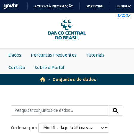
Skip to main content
ACESSO À INFORMAÇÃO
PARTICIPE
LEGISLAÇ
IR
ENGLISH
PARA
O
CONTEÚDO
Dados
Perguntas Frequentes
Tutoriais
Contato
Sobre o Portal
Conjuntos de dados
Ordenar por