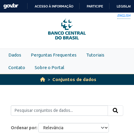
Skip to main content
ACESSO À INFORMAÇÃO
PARTICIPE
LEGISLAÇ
IR
ENGLISH
PARA
O
CONTEÚDO
Dados
Perguntas Frequentes
Tutoriais
Contato
Sobre o Portal
Conjuntos de dados
Ordenar por