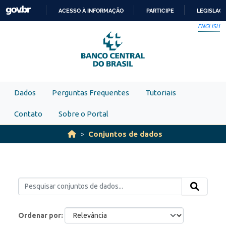
Skip to main content
ACESSO À INFORMAÇÃO
PARTICIPE
LEGISLAÇ
IR
ENGLISH
PARA
O
CONTEÚDO
Dados
Perguntas Frequentes
Tutoriais
Contato
Sobre o Portal
Conjuntos de dados
Ordenar por