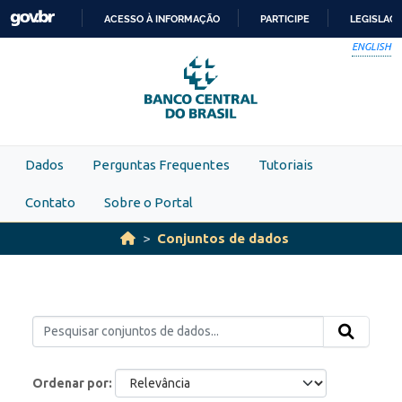
Skip to main content
ACESSO À INFORMAÇÃO
PARTICIPE
LEGISLAÇ
IR
ENGLISH
PARA
O
CONTEÚDO
Dados
Perguntas Frequentes
Tutoriais
Contato
Sobre o Portal
Conjuntos de dados
Ordenar por