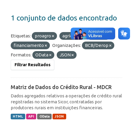
1 conjunto de dados encontrado
Etiquetas:
proagro
agrícola
crédito
financiamento
Organizações:
BCB/Derop
Formatos:
OData
JSON
Filtrar Resultados
Matriz de Dados do Crédito Rural - MDCR
Dados agregados relativos a operações de crédito rural
registradas no sistema Sicor, contratadas por
produtores rurais em instituições financeiras.
HTML
API
OData
JSON