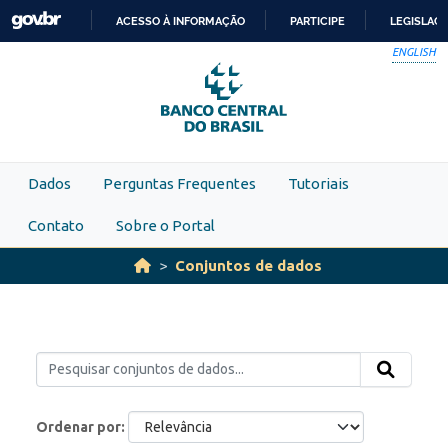
Skip to main content
ACESSO À INFORMAÇÃO
PARTICIPE
LEGISLAÇ
IR
ENGLISH
PARA
O
CONTEÚDO
Dados
Perguntas Frequentes
Tutoriais
Contato
Sobre o Portal
Conjuntos de dados
Ordenar por