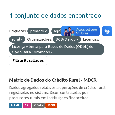
1 conjunto de dados encontrado
Etiquetas:
proagro
agrícola
crédito
rural
Organizações:
BCB/Derop
Licenças:
Licença Aberta para Bases de Dados (ODbL) do
Open Data Commons
Filtrar Resultados
Matriz de Dados do Crédito Rural - MDCR
Dados agregados relativos a operações de crédito rural
registradas no sistema Sicor, contratadas por
produtores rurais em instituições financeiras.
HTML
API
OData
JSON