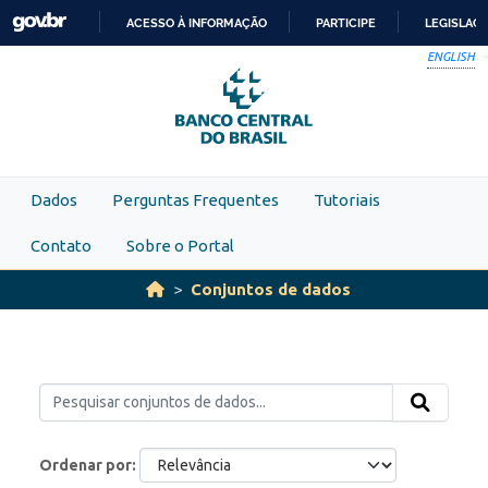
Skip to main content
ACESSO À INFORMAÇÃO
PARTICIPE
LEGISLAÇ
IR
ENGLISH
PARA
O
CONTEÚDO
Dados
Perguntas Frequentes
Tutoriais
Contato
Sobre o Portal
Conjuntos de dados
Ordenar por