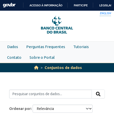
Skip to main content
ACESSO À INFORMAÇÃO
PARTICIPE
LEGISLAÇ
IR
ENGLISH
PARA
O
CONTEÚDO
Dados
Perguntas Frequentes
Tutoriais
Contato
Sobre o Portal
Conjuntos de dados
Ordenar por