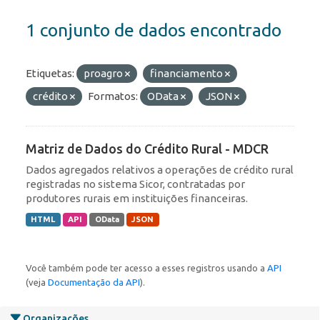
1 conjunto de dados encontrado
Etiquetas:
proagro
financiamento
crédito
Formatos:
OData
JSON
Matriz de Dados do Crédito Rural - MDCR
Dados agregados relativos a operações de crédito rural
registradas no sistema Sicor, contratadas por
produtores rurais em instituições financeiras.
HTML
API
OData
JSON
Você também pode ter acesso a esses registros usando a
API
(veja
Documentação da API
).
Organizações