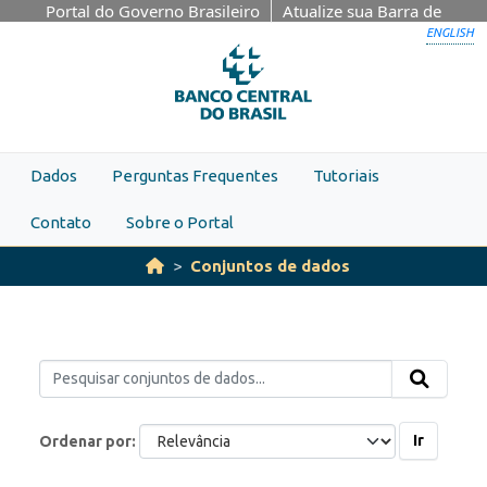
Skip to main content
Portal do Governo Brasileiro
Atualize sua Barra de
Governo
ENGLISH
Dados
Perguntas Frequentes
Tutoriais
Contato
Sobre o Portal
Conjuntos de dados
Ir
Ordenar por