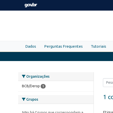
Skip to main content
Dados
Perguntas Frequentes
Tutoriais
Organizações
BCB/Derop
1
1 c
Grupos
Etiqu
Não há Grupos que correspondam a