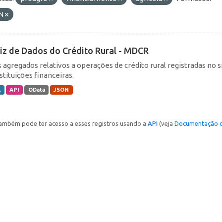
N
iz de Dados do Crédito Rural - MDCR
 agregados relativos a operações de crédito rural registradas no s
stituições financeiras.
L
API
OData
JSON
ambém pode ter acesso a esses registros usando a
API
(veja
Documentação d