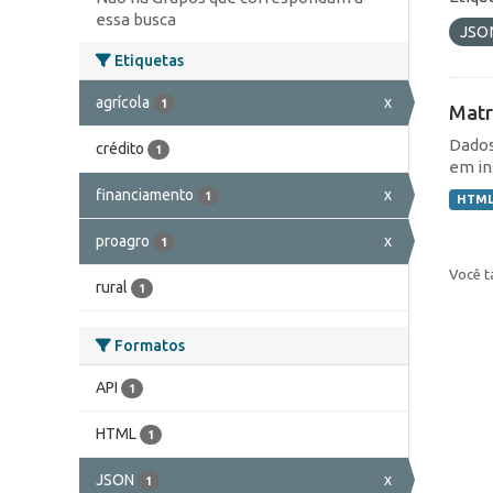
essa busca
JSO
Etiquetas
agrícola
x
1
Matr
Dados
crédito
1
em in
financiamento
x
1
HTM
proagro
x
1
Você t
rural
1
Formatos
API
1
HTML
1
JSON
x
1