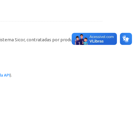
istema Sicor, contratadas por produtores rurais
a API
).