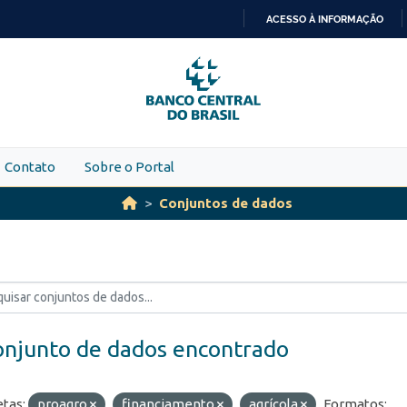
ACESSO À INFORMAÇÃO
IR
PARA
O
CONTEÚDO
Contato
Sobre o Portal
Conjuntos de dados
onjunto de dados encontrado
etas:
proagro
financiamento
agrícola
Formatos: