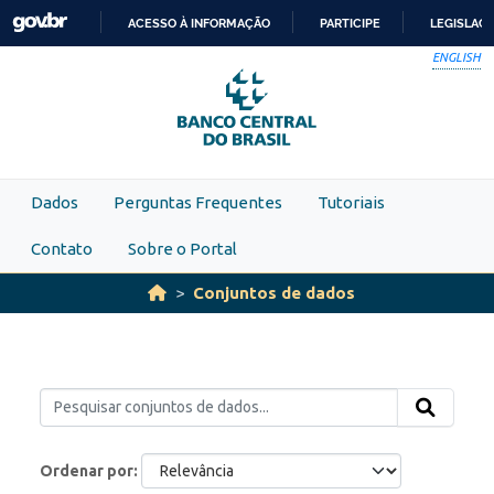
Skip to main content
ACESSO À INFORMAÇÃO
PARTICIPE
LEGISLAÇ
IR
ENGLISH
PARA
O
CONTEÚDO
Dados
Perguntas Frequentes
Tutoriais
Contato
Sobre o Portal
Conjuntos de dados
Ordenar por