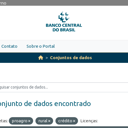
erno
Contato
Sobre o Portal
Conjuntos de dados
onjunto de dados encontrado
etas:
proagro
rural
crédito
Licenças: