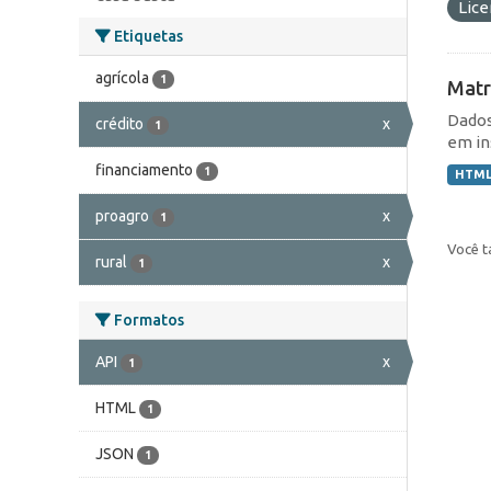
Lic
Etiquetas
agrícola
1
Matr
Dados
crédito
x
1
em in
financiamento
1
HTM
proagro
x
1
Você t
rural
x
1
Formatos
API
x
1
HTML
1
JSON
1