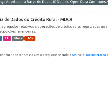
ença Aberta para Bases de Dados (ODbL) do Open Data Commons
iz de Dados do Crédito Rural - MDCR
 agregados relativos a operações de crédito rural registradas no s
stituições financeiras.
L
API
OData
JSON
ambém pode ter acesso a esses registros usando a
API
(veja
Documentação d