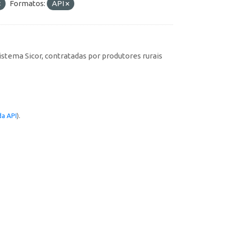
Formatos:
API
istema Sicor, contratadas por produtores rurais
a API
).