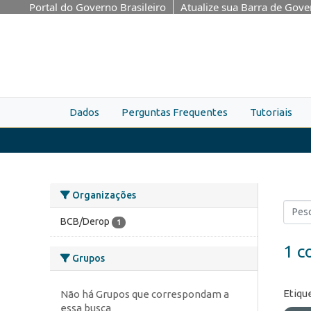
Skip to main content
Portal do Governo Brasileiro
Atualize sua Barra de Gov
Dados
Perguntas Frequentes
Tutoriais
Organizações
BCB/Derop
1
1 c
Grupos
Etiqu
Não há Grupos que correspondam a
essa busca