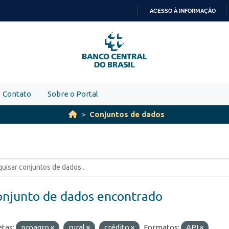
ACESSO À INFORMAÇÃO
IR
PARA
O
CONTEÚDO
Contato
Sobre o Portal
Conjuntos de dados
onjunto de dados encontrado
etas:
proagro
rural
crédito
Formatos:
API