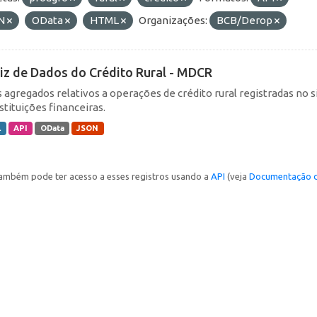
N
OData
HTML
Organizações:
BCB/Derop
iz de Dados do Crédito Rural - MDCR
 agregados relativos a operações de crédito rural registradas no s
stituições financeiras.
L
API
OData
JSON
ambém pode ter acesso a esses registros usando a
API
(veja
Documentação d