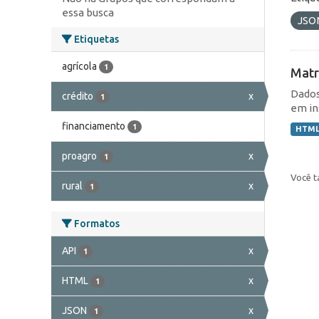
essa busca
JSO
Etiquetas
agrícola
1
Matr
Dados
crédito
x
1
em in
financiamento
1
HTM
proagro
x
1
Você t
rural
x
1
Formatos
API
x
1
HTML
x
1
JSON
x
1