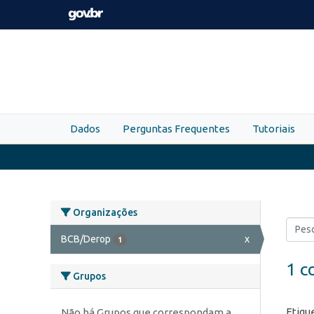
Skip to main content
Dados
Perguntas Frequentes
Tutoriais
Organizações
BCB/Derop
x
1
1 c
Grupos
Etiqu
Não há Grupos que correspondam a