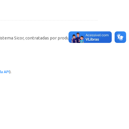
istema Sicor, contratadas por produtores rurais
a API
).