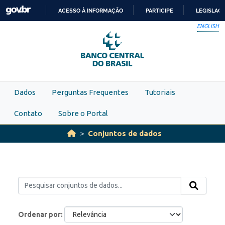
Skip to main content
ACESSO À INFORMAÇÃO
PARTICIPE
LEGISLAÇ
IR
ENGLISH
PARA
O
CONTEÚDO
Dados
Perguntas Frequentes
Tutoriais
Contato
Sobre o Portal
Conjuntos de dados
Ordenar por