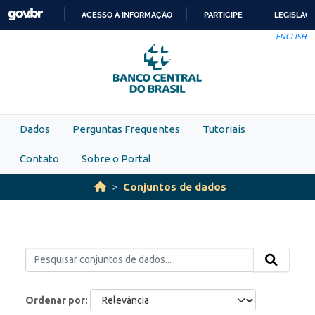
Skip to main content
ACESSO À INFORMAÇÃO
PARTICIPE
LEGISLAÇ
IR
ENGLISH
PARA
O
CONTEÚDO
Dados
Perguntas Frequentes
Tutoriais
Contato
Sobre o Portal
Conjuntos de dados
Ordenar por