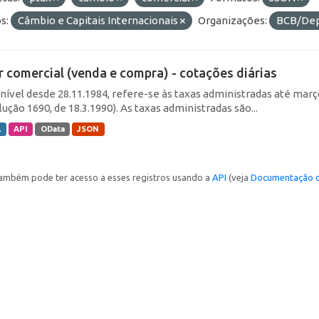
s:
Câmbio e Capitais Internacionais
Organizações:
BCB/De
r comercial (venda e compra) - cotações diárias
nível desde 28.11.1984, refere-se às taxas administradas até março 
ução 1690, de 18.3.1990). As taxas administradas são...
L
API
OData
JSON
ambém pode ter acesso a esses registros usando a
API
(veja
Documentação d