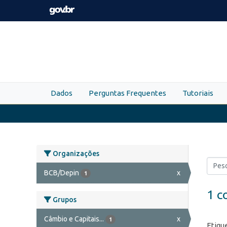
Skip to main content
Dados
Perguntas Frequentes
Tutoriais
Organizações
BCB/Depin
x
1
1 c
Grupos
Câmbio e Capitais...
x
1
Etiqu