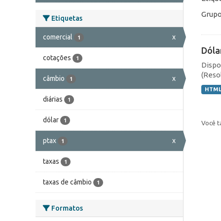
Grupo
Etiquetas
comercial
x
1
Dóla
cotações
1
Dispo
(Resol
câmbio
x
1
HTM
diárias
1
dólar
1
Você t
ptax
x
1
taxas
1
taxas de câmbio
1
Formatos