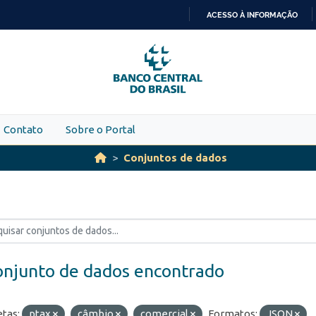
ACESSO À INFORMAÇÃO
IR
PARA
O
CONTEÚDO
Contato
Sobre o Portal
Conjuntos de dados
onjunto de dados encontrado
etas:
ptax
câmbio
comercial
Formatos:
JSON