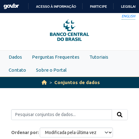
Skip to main content
ACESSO À INFORMAÇÃO
PARTICIPE
LEGISLAÇ
IR
ENGLISH
PARA
O
CONTEÚDO
Dados
Perguntas Frequentes
Tutoriais
Contato
Sobre o Portal
Conjuntos de dados
Ordenar por