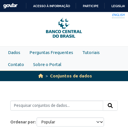
Skip to main content
ACESSO À INFORMAÇÃO
PARTICIPE
LEGISLAÇ
IR
ENGLISH
PARA
O
CONTEÚDO
Dados
Perguntas Frequentes
Tutoriais
Contato
Sobre o Portal
Conjuntos de dados
Ordenar por