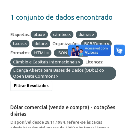
1 conjunto de dados encontrado
Etiquetas:
ptax
câmbio
diárias
taxas
dólar
Organizações:
BCB/Depin
Formatos:
HTML
JSON
API
Grupos:
Câmbio e Capitais Internacionais
Licenças:
Licença Aberta para Bases de Dados (ODbL) do
Open Data Commons
Filtrar Resultados
Dólar comercial (venda e compra) - cotações
diárias
Disponível desde 28.11.1984, refere-se às taxas
administradas até março de 1990 e às taxas livres a