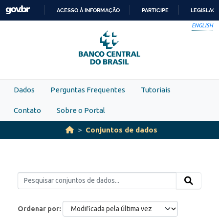
Skip to main content
ACESSO À INFORMAÇÃO
PARTICIPE
LEGISLAÇ
IR
ENGLISH
PARA
O
CONTEÚDO
Dados
Perguntas Frequentes
Tutoriais
Contato
Sobre o Portal
Conjuntos de dados
Ordenar por