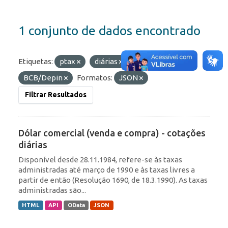
1 conjunto de dados encontrado
Etiquetas:
ptax
diárias
Organizações:
BCB/Depin
Formatos:
JSON
Filtrar Resultados
Dólar comercial (venda e compra) - cotações
diárias
Disponível desde 28.11.1984, refere-se às taxas
administradas até março de 1990 e às taxas livres a
partir de então (Resolução 1690, de 18.3.1990). As taxas
administradas são...
HTML
API
OData
JSON