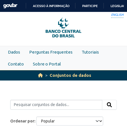
Skip to main content
ACESSO À INFORMAÇÃO
PARTICIPE
LEGISLAÇ
IR
ENGLISH
PARA
O
CONTEÚDO
Dados
Perguntas Frequentes
Tutoriais
Contato
Sobre o Portal
Conjuntos de dados
Ordenar por