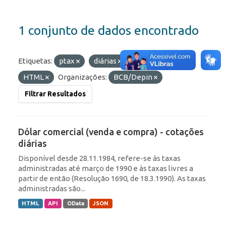
1 conjunto de dados encontrado
Etiquetas:
ptax
diárias
Formatos:
API
HTML
Organizações:
BCB/Depin
Filtrar Resultados
Dólar comercial (venda e compra) - cotações
diárias
Disponível desde 28.11.1984, refere-se às taxas
administradas até março de 1990 e às taxas livres a
partir de então (Resolução 1690, de 18.3.1990). As taxas
administradas são...
HTML
API
OData
JSON