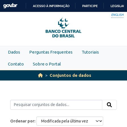
Skip to main content
ACESSO À INFORMAÇÃO
PARTICIPE
LEGISLAÇ
IR
ENGLISH
PARA
O
CONTEÚDO
Dados
Perguntas Frequentes
Tutoriais
Contato
Sobre o Portal
Conjuntos de dados
Ordenar por