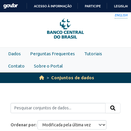
Skip to main content
ACESSO À INFORMAÇÃO
PARTICIPE
LEGISLAÇ
IR
ENGLISH
PARA
O
CONTEÚDO
Dados
Perguntas Frequentes
Tutoriais
Contato
Sobre o Portal
Conjuntos de dados
Ordenar por