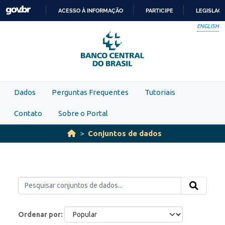
Skip to main content
ACESSO À INFORMAÇÃO
PARTICIPE
LEGISLAÇ
IR
ENGLISH
PARA
O
CONTEÚDO
Dados
Perguntas Frequentes
Tutoriais
Contato
Sobre o Portal
Conjuntos de dados
Ordenar por