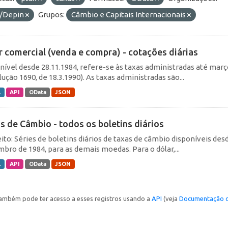
/Depin
Grupos:
Câmbio e Capitais Internacionais
r comercial (venda e compra) - cotações diárias
nível desde 28.11.1984, refere-se às taxas administradas até março 
ução 1690, de 18.3.1990). As taxas administradas são...
L
API
OData
JSON
s de Câmbio - todos os boletins diários
ito: Séries de boletins diários de taxas de câmbio disponíveis desd
bro de 1984, para as demais moedas. Para o dólar,...
L
API
OData
JSON
ambém pode ter acesso a esses registros usando a
API
(veja
Documentação d