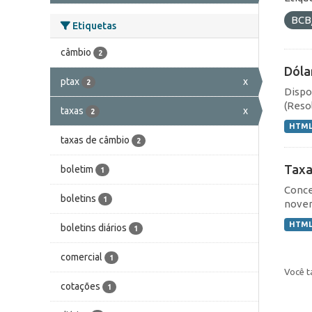
BCB
Etiquetas
câmbio
2
Dóla
ptax
x
2
Dispo
(Resol
taxas
x
2
HTM
taxas de câmbio
2
Taxa
boletim
1
Conce
boletins
1
novem
HTM
boletins diários
1
comercial
1
Você t
cotações
1