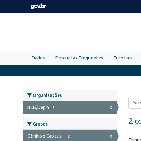
Skip to main content
Dados
Perguntas Frequentes
Tutoriais
Organizações
BCB/Depin
x
2
2 c
Grupos
Câmbio e Capitais...
x
2
Etiqu