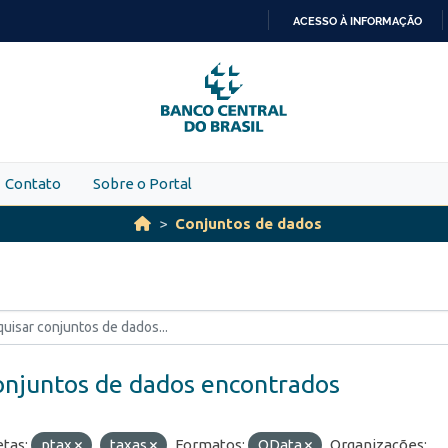
ACESSO À INFORMAÇÃO
IR
PARA
O
CONTEÚDO
Contato
Sobre o Portal
Conjuntos de dados
onjuntos de dados encontrados
etas:
ptax
taxas
Formatos:
OData
Organizações: