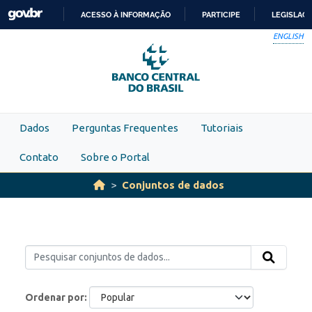
Skip to main content
ACESSO À INFORMAÇÃO
PARTICIPE
LEGISLAÇ
IR
ENGLISH
PARA
O
CONTEÚDO
Dados
Perguntas Frequentes
Tutoriais
Contato
Sobre o Portal
Conjuntos de dados
Ordenar por