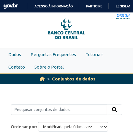
Skip to main content
ACESSO À INFORMAÇÃO
PARTICIPE
LEGISLAÇ
IR
ENGLISH
PARA
O
CONTEÚDO
Dados
Perguntas Frequentes
Tutoriais
Contato
Sobre o Portal
Conjuntos de dados
Ordenar por