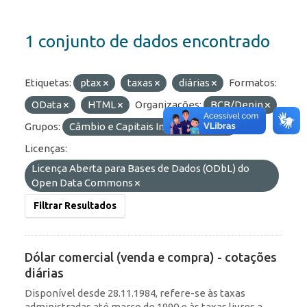
1 conjunto de dados encontrado
Etiquetas:
ptax
taxas
diárias
Formatos:
OData
HTML
Organizações:
BCB/Depin
Grupos:
Câmbio e Capitais Internacionais
Licenças:
Licença Aberta para Bases de Dados (ODbL) do
Open Data Commons
Filtrar Resultados
Dólar comercial (venda e compra) - cotações
diárias
Disponível desde 28.11.1984, refere-se às taxas
administradas até março de 1990 e às taxas livres a