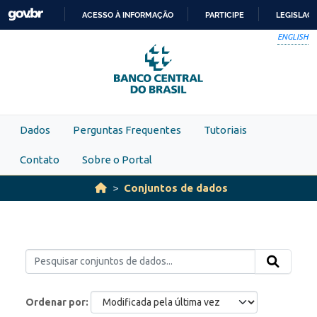
Skip to main content
ACESSO À INFORMAÇÃO
PARTICIPE
LEGISLAÇ
IR
ENGLISH
PARA
O
CONTEÚDO
Dados
Perguntas Frequentes
Tutoriais
Contato
Sobre o Portal
Conjuntos de dados
Ordenar por