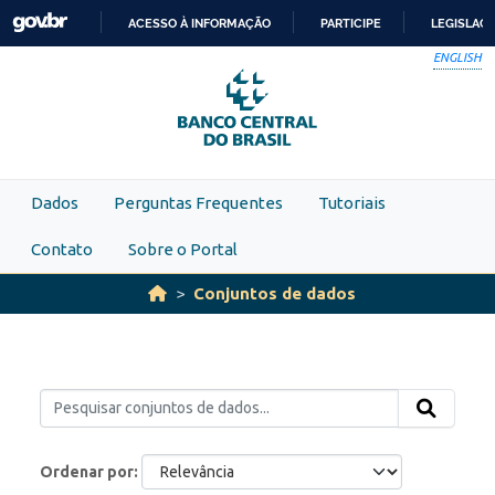
Skip to main content
ACESSO À INFORMAÇÃO
PARTICIPE
LEGISLAÇ
IR
ENGLISH
PARA
O
CONTEÚDO
Dados
Perguntas Frequentes
Tutoriais
Contato
Sobre o Portal
Conjuntos de dados
Ordenar por